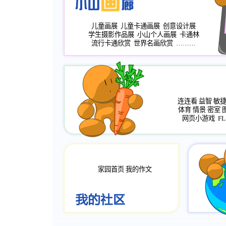
儿童画展
儿童卡通画展
创意设计展
学生摄影作品展
小山个人画展
卡通林
流行卡通欣赏
世界名画欣赏
………
连连看
益智
敏
体育
情景
密室
网页小游戏
FL
家园首页
我的作文