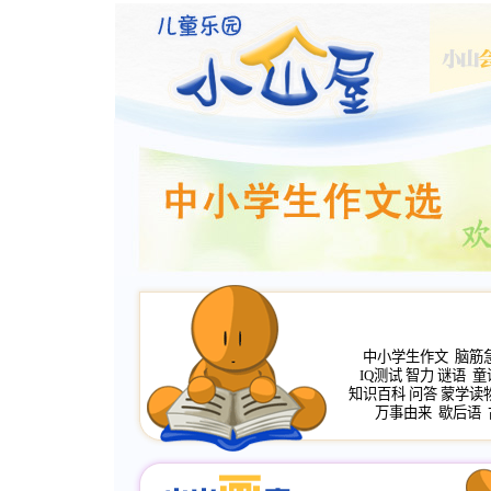
中小学生作文
脑筋
IQ测试
智力
谜语
童
知识百科
问答
蒙学读
万事由来
歇后语