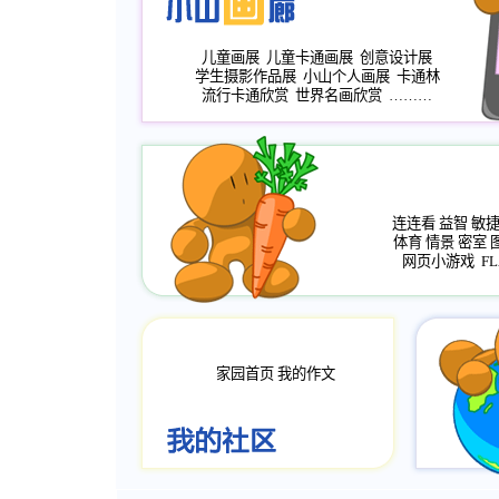
儿童画展
儿童卡通画展
创意设计展
学生摄影作品展
小山个人画展
卡通林
流行卡通欣赏
世界名画欣赏
………
连连看
益智
敏
体育
情景
密室
网页小游戏
FL
家园首页
我的作文