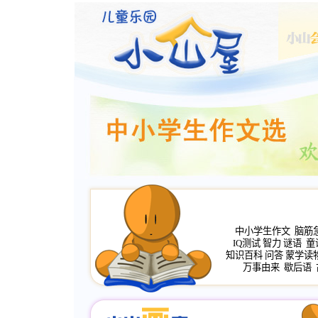
中小学生作文
脑筋
IQ测试
智力
谜语
童
知识百科
问答
蒙学读
万事由来
歇后语