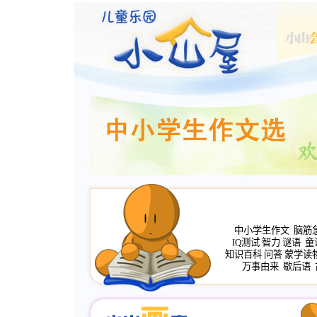
中小学生作文
脑筋
IQ测试
智力
谜语
童
知识百科
问答
蒙学读
万事由来
歇后语