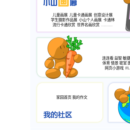
儿童画展
儿童卡通画展
创意设计展
学生摄影作品展
小山个人画展
卡通林
流行卡通欣赏
世界名画欣赏
………
连连看
益智
敏
体育
情景
密室
网页小游戏
FL
家园首页
我的作文