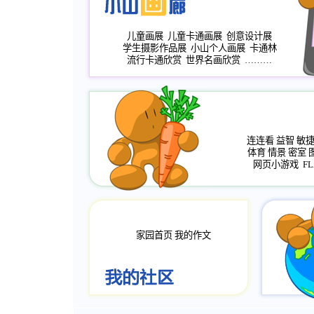
儿童画展
儿童卡通画展
创意设计展
学生摄影作品展
小山个人画展
卡通林
流行卡通欣赏
世界名画欣赏
………
连连看
益智
敏
体育
情景
密室
网页小游戏
FL
家园首页
我的作文