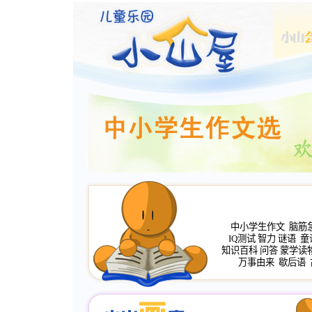
中小学生作文
脑筋
IQ测试
智力
谜语
童
知识百科
问答
蒙学读
万事由来
歇后语