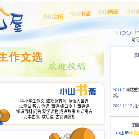
访
2011.7
网站重
新。
中小学生作文
脑筋急转弯
童话大世界
2008.12.12
用
IQ测试
智力
谜语
童谣
绕口令
儿童笑话
山屋主站、作
知识百科
问答
蒙学读物
成语故事
神话寓言
长会、家园网
万事由来
歇后语
古诗词赏析
……
次注册全部通
2008.12.12
家
[
小山屋
作文
名：s.xiaosha