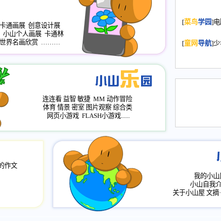
2008.11.20
为
[
菜鸟
学园
]
年，2009版
卡通画展
创意设计展
小山个人画展
卡通林
升级改版，小
世界名画欣赏
………
[
童网
导航
]
小山画廊均增
2008.11.1
作文
评分、顶功能
2008.6.1
各栏
连连看
益智
敏捷
MM
动作冒险
2008.2.12
论坛
体育
情景
密室
图片观察
综合类
网页小游戏
FLASH小游戏......
的作文
我的小山
小山自我
关于小山屋
文摘