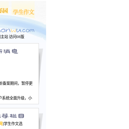
问主站
访问08版
新备案期间，暂停更
户系统全面升级，小
文网、学生作文、家
－个人空间，用户一
行。
园网正式运行，域
网
]学生作文选
nwu.com。