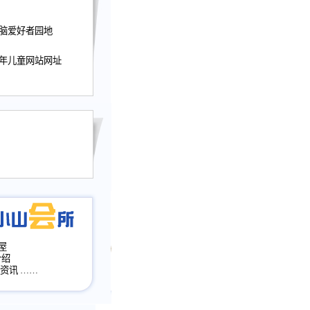
迎接小山屋建站10周
电脑爱好者园地
提前启用，小山屋全面
山会所、小山书斋、
少年儿童网站网址
加多个新栏目。。
网升级改版，增加
，作文宝典改版。
目全面大改版
改版
屋
介绍
·资讯
……