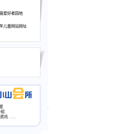
迎接小山屋建站10周
电脑爱好者园地
提前启用，小山屋全面
山会所、小山书斋、
少年儿童网站网址
加多个新栏目。。
网升级改版，增加
，作文宝典改版。
目全面大改版
改版
屋
介绍
·资讯
……