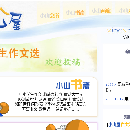
访
2011.7
网站重
新。
中小学生作文
脑筋急转弯
童话大世界
2008.12.12
用
IQ测试
智力
谜语
童谣
绕口令
儿童笑话
山屋主站、作
知识百科
问答
蒙学读物
成语故事
神话寓言
万事由来
歇后语
古诗词赏析
……
长会、家园网
次注册全部通
2008.12.12
家
[
小山屋
作文
名：s.xiaosha