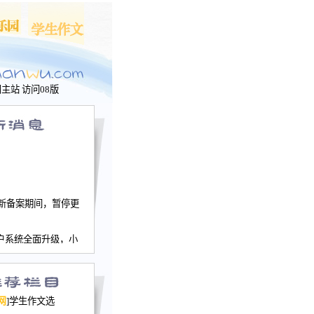
问主站
访问08版
新备案期间，暂停更
户系统全面升级，小
文网、学生作文、家
－个人空间，用户一
行。
园网正式运行，域
网
]学生作文选
nwu.com。