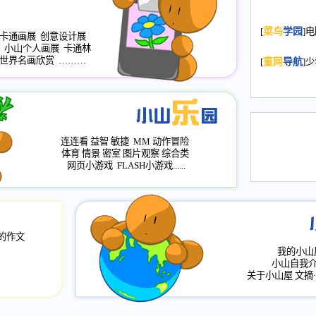
2008.11.20
为
[
菜鸟
学园
]
年，2009版
卡通画展
创意设计展
小山个人画展
卡通林
升级改版，小
世界名画欣赏
………
[
童网
导航
]
小山画廊均增
2008.11.1
作文
评分、顶功能
2008.6.1
各栏
连连看
益智
敏捷
MM
动作冒险
2008.2.12
论坛
体育
情景
密室
图片观察
综合类
网页小游戏
FLASH小游戏......
的作文
我的小山
小山自我
关于小山屋
文摘