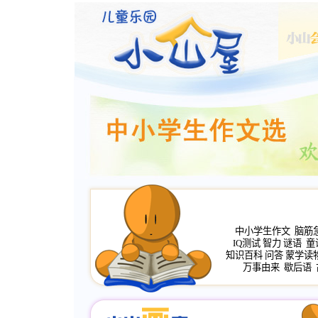
中小学生作文
脑筋
IQ测试
智力
谜语
童
知识百科
问答
蒙学读
万事由来
歇后语