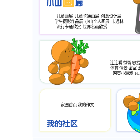
儿童画展
儿童卡通画展
创意设计展
学生摄影作品展
小山个人画展
卡通林
流行卡通欣赏
世界名画欣赏
………
连连看
益智
敏
体育
情景
密室
网页小游戏
FL
家园首页
我的作文