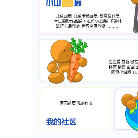
儿童画展
儿童卡通画展
创意设计展
学生摄影作品展
小山个人画展
卡通林
流行卡通欣赏
世界名画欣赏
………
连连看
益智
敏
体育
情景
密室
网页小游戏
FL
家园首页
我的作文