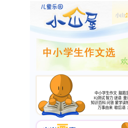
中小学生作文
脑筋
IQ测试
智力
谜语
童
知识百科
问答
蒙学读
万事由来
歇后语