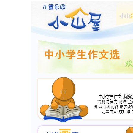
中小学生作文
脑筋
IQ测试
智力
谜语
童
知识百科
问答
蒙学读
万事由来
歇后语