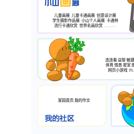
儿童画展
儿童卡通画展
创意设计展
学生摄影作品展
小山个人画展
卡通林
流行卡通欣赏
世界名画欣赏
………
连连看
益智
敏
体育
情景
密室
网页小游戏
FL
家园首页
我的作文