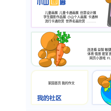
儿童画展
儿童卡通画展
创意设计展
学生摄影作品展
小山个人画展
卡通林
流行卡通欣赏
世界名画欣赏
………
连连看
益智
敏
体育
情景
密室
网页小游戏
FL
家园首页
我的作文