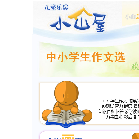
中小学生作文
脑筋
IQ测试
智力
谜语
童
知识百科
问答
蒙学读
万事由来
歇后语