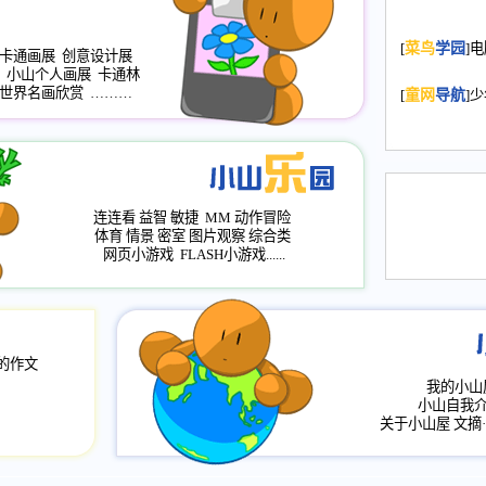
2008.11.20
为
[
菜鸟
学园
]
年，2009版
卡通画展
创意设计展
小山个人画展
卡通林
升级改版，小
世界名画欣赏
………
[
童网
导航
]
小山画廊均增
2008.11.1
作文
评分、顶功能
2008.6.1
各栏
连连看
益智
敏捷
MM
动作冒险
2008.2.12
论坛
体育
情景
密室
图片观察
综合类
网页小游戏
FLASH小游戏......
的作文
我的小山
小山自我
关于小山屋
文摘