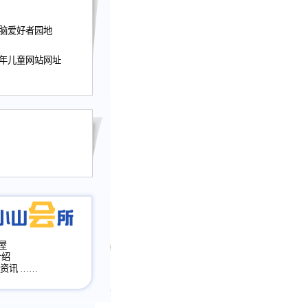
迎接小山屋建站10周
电脑爱好者园地
提前启用，小山屋全面
山会所、小山书斋、
少年儿童网站网址
加多个新栏目。。
网升级改版，增加
，作文宝典改版。
目全面大改版
改版
屋
介绍
·资讯
……