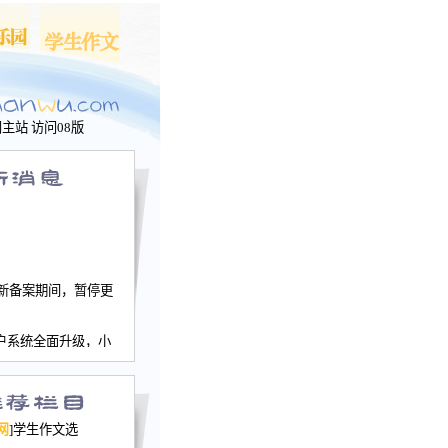
问主站
访问08版
新备案期间，暂停更
户系统全面升级，小
文网、学生作文、家
－个人空间，用户一
行。
园网正式运行，域
网
]学生作文选
nwu.com。