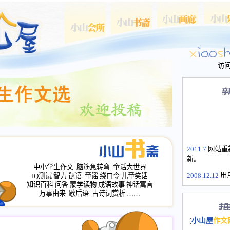
访
2011.7
网站重
新。
中小学生作文
脑筋急转弯
童话大世界
2008.12.12
用
IQ测试
智力
谜语
童谣
绕口令
儿童笑话
山屋主站、作
知识百科
问答
蒙学读物
成语故事
神话寓言
长会、家园网
万事由来
歇后语
古诗词赏析
……
次注册全部通
2008.12.12
家
[
小山屋
作文
名：s.xiaosha