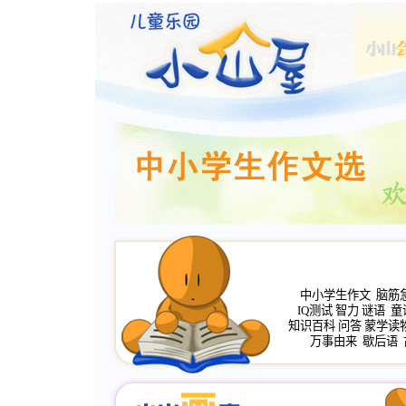
中小学生作文
脑筋
IQ测试
智力
谜语
童
知识百科
问答
蒙学读
万事由来
歇后语