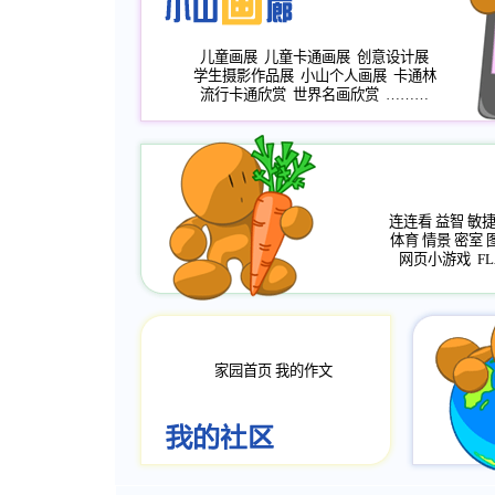
儿童画展
儿童卡通画展
创意设计展
学生摄影作品展
小山个人画展
卡通林
流行卡通欣赏
世界名画欣赏
………
连连看
益智
敏
体育
情景
密室
网页小游戏
FL
家园首页
我的作文