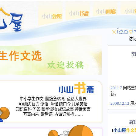
访
2011.7
网站重
新。
中小学生作文
脑筋急转弯
童话大世界
2008.12.12
用
IQ测试
智力
谜语
童谣
绕口令
儿童笑话
山屋主站、作
知识百科
问答
蒙学读物
成语故事
神话寓言
万事由来
歇后语
古诗词赏析
……
长会、家园网
次注册全部通
2008.12.12
家
[
小山屋
作文
名：s.xiaosha