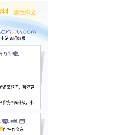
问主站
访问08版
新备案期间，暂停更
户系统全面升级，小
文网、学生作文、家
－个人空间，用户一
行。
园网正式运行，域
网
]学生作文选
nwu.com。