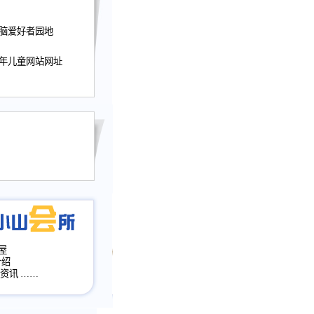
迎接小山屋建站10周
电脑爱好者园地
提前启用，小山屋全面
山会所、小山书斋、
少年儿童网站网址
加多个新栏目。。
网升级改版，增加
，作文宝典改版。
目全面大改版
改版
屋
介绍
·资讯
……