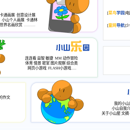
2008.11.20
为
[
菜鸟
学园
]
年，2009版
卡通画展
创意设计展
小山个人画展
卡通林
升级改版，小
世界名画欣赏
………
[
童网
导航
]
小山画廊均增
2008.11.1
作文
评分、顶功能
2008.6.1
各栏
连连看
益智
敏捷
MM
动作冒险
2008.2.12
论坛
体育
情景
密室
图片观察
综合类
网页小游戏
FLASH小游戏......
的作文
我的小山
小山自我
关于小山屋
文摘