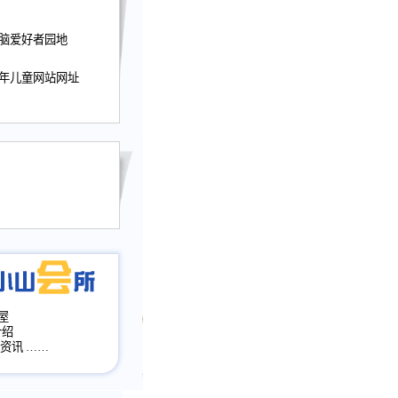
提前启用，小山屋全面
山会所、小山书斋、
电脑爱好者园地
加多个新栏目。。
少年儿童网站网址
网升级改版，增加
，作文宝典改版。
目全面大改版
改版
屋
介绍
·资讯
……