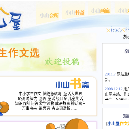
访
2011.7
网站重
新。
2008.12.12
用
山屋主站、作
中小学生作文
脑筋急转弯
童话大世界
IQ测试
智力
谜语
童谣
绕口令
儿童笑话
长会、家园网
知识百科
问答
蒙学读物
成语故事
神话寓言
次注册全部通
万事由来
歇后语
古诗词赏析
……
2008.12.12
家
名：s.xiaosha
[
小山屋
作文
2008.11.20
为