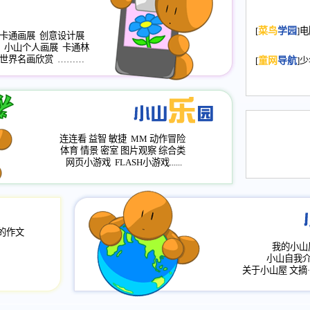
年，2009版
升级改版，小
[
菜鸟
学园
]
卡通画展
创意设计展
小山画廊均增
小山个人画展
卡通林
世界名画欣赏
………
[
童网
导航
]
2008.11.1
作文
评分、顶功能
2008.6.1
各栏
2008.2.12
论坛
连连看
益智
敏捷
MM
动作冒险
体育
情景
密室
图片观察
综合类
网页小游戏
FLASH小游戏......
的作文
我的小山
小山自我
关于小山屋
文摘