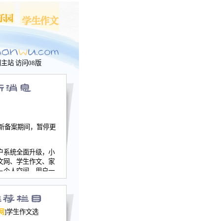
问主站
访问08版
新备案期间，暂停更
户系统全面升级，小
文网、学生作文、家
－个人空间，用户一
行。
园网正式运行，域
nwu.com。
网
]学生作文选
迎接小山屋建站10周