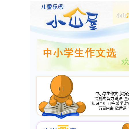
中小学生作文
脑筋
IQ测试
智力
谜语
童
知识百科
问答
蒙学读
万事由来
歇后语