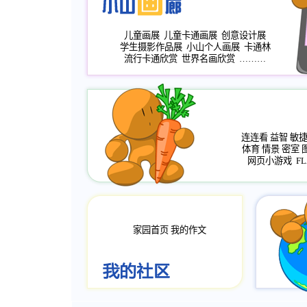
儿童画展
儿童卡通画展
创意设计展
学生摄影作品展
小山个人画展
卡通林
流行卡通欣赏
世界名画欣赏
………
连连看
益智
敏
体育
情景
密室
网页小游戏
FL
家园首页
我的作文