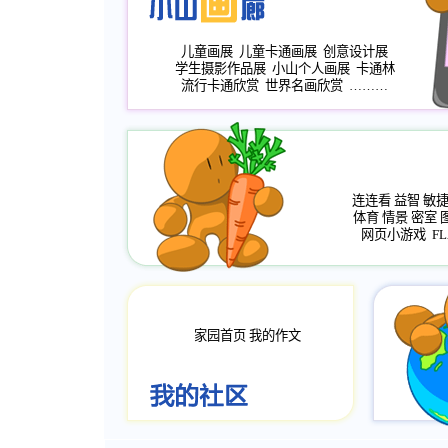
儿童画展
儿童卡通画展
创意设计展
学生摄影作品展
小山个人画展
卡通林
流行卡通欣赏
世界名画欣赏
………
连连看
益智
敏
体育
情景
密室
网页小游戏
FL
家园首页
我的作文