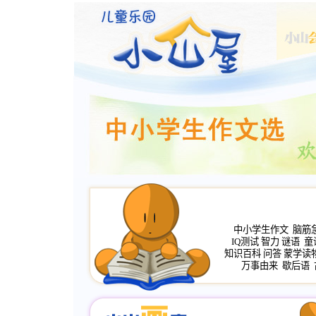
中小学生作文
脑筋
IQ测试
智力
谜语
童
知识百科
问答
蒙学读
万事由来
歇后语