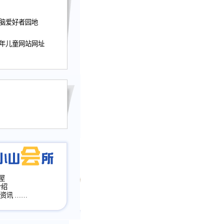
迎接小山屋建站10周
电脑爱好者园地
提前启用，小山屋全面
山会所、小山书斋、
少年儿童网站网址
加多个新栏目。。
网升级改版，增加
，作文宝典改版。
目全面大改版
改版
屋
介绍
·资讯
……