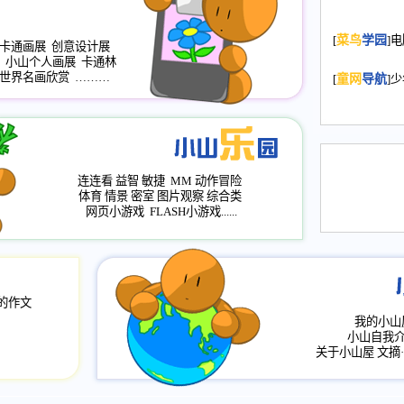
2008.11.20
为
[
菜鸟
学园
]
年，2009版
卡通画展
创意设计展
小山个人画展
卡通林
升级改版，小
世界名画欣赏
………
[
童网
导航
]
小山画廊均增
2008.11.1
作文
评分、顶功能
2008.6.1
各栏
连连看
益智
敏捷
MM
动作冒险
2008.2.12
论坛
体育
情景
密室
图片观察
综合类
网页小游戏
FLASH小游戏......
的作文
我的小山
小山自我
关于小山屋
文摘