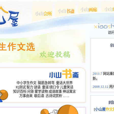
访
2011.7
网站重
新。
中小学生作文
脑筋急转弯
童话大世界
2008.12.12
用
IQ测试
智力
谜语
童谣
绕口令
儿童笑话
山屋主站、作
知识百科
问答
蒙学读物
成语故事
神话寓言
长会、家园网
万事由来
歇后语
古诗词赏析
……
次注册全部通
2008.12.12
家
[
小山屋
作文
名：s.xiaosha