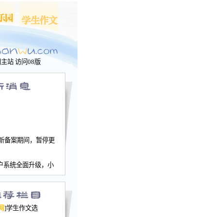
问主站
访问08版
新备案期间，暂停更
户系统全面升级，小
文网、学生作文、家
－个人空间，用户一
行。
园网正式运行，域
网
]学生作文选
nwu.com。