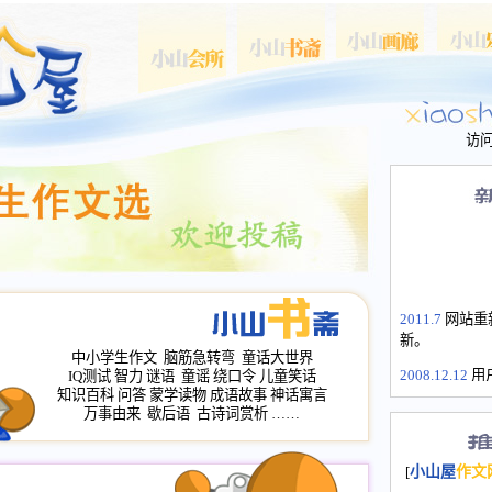
访
2011.7
网站重
新。
中小学生作文
脑筋急转弯
童话大世界
2008.12.12
用
IQ测试
智力
谜语
童谣
绕口令
儿童笑话
山屋主站、作
知识百科
问答
蒙学读物
成语故事
神话寓言
万事由来
歇后语
古诗词赏析
……
长会、家园网
次注册全部通
2008.12.12
家
[
小山屋
作文
名：s.xiaosha