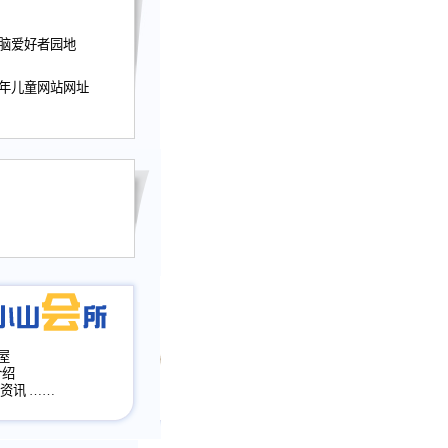
迎接小山屋建站10周
电脑爱好者园地
提前启用，小山屋全面
山会所、小山书斋、
少年儿童网站网址
加多个新栏目。。
网升级改版，增加
，作文宝典改版。
目全面大改版
改版
屋
介绍
·资讯
……