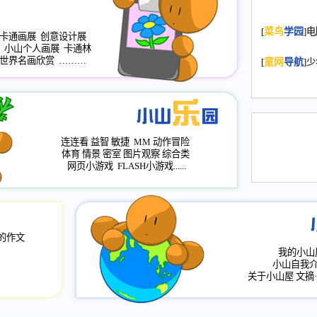
2008.11.20
为
[
菜鸟
学园
]
年，2009版
卡通画展
创意设计展
小山个人画展
卡通林
升级改版，小
世界名画欣赏
………
[
童网
导航
]
小山画廊均增
2008.11.1
作文
评分、顶功能
2008.6.1
各栏
连连看
益智
敏捷
MM
动作冒险
2008.2.12
论坛
体育
情景
密室
图片观察
综合类
网页小游戏
FLASH小游戏......
的作文
我的小山
小山自我
关于小山屋
文摘