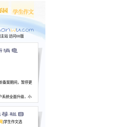
问主站
访问08版
新备案期间，暂停更
户系统全面升级，小
文网、学生作文、家
－个人空间，用户一
行。
园网正式运行，域
网
]学生作文选
nwu.com。