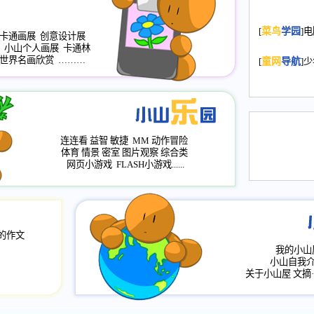
名：s.xiaosha
2008.11.20
为
[
菜鸟
学园
]
年，2009版
卡通画展
创意设计展
小山个人画展
卡通林
升级改版，小
世界名画欣赏
………
[
童网
导航
]
小山画廊均增
2008.11.1
作文
评分、顶功能
2008.6.1
各栏
连连看
益智
敏捷
MM
动作冒险
2008.2.12
论坛
体育
情景
密室
图片观察
综合类
网页小游戏
FLASH小游戏......
的作文
我的小山
小山自我
关于小山屋
文摘