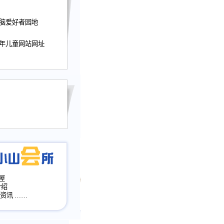
nwu.com。
迎接小山屋建站10周
电脑爱好者园地
提前启用，小山屋全面
山会所、小山书斋、
少年儿童网站网址
加多个新栏目。。
网升级改版，增加
，作文宝典改版。
目全面大改版
改版
屋
介绍
·资讯
……