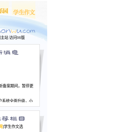
问主站
访问08版
新备案期间，暂停更
户系统全面升级，小
文网、学生作文、家
－个人空间，用户一
行。
园网正式运行，域
网
]学生作文选