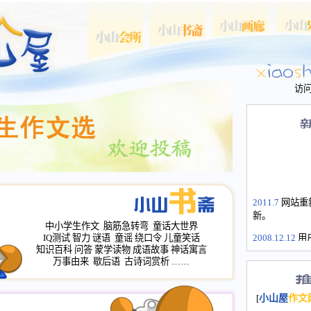
访
2011.7
网站重
新。
中小学生作文
脑筋急转弯
童话大世界
2008.12.12
用
IQ测试
智力
谜语
童谣
绕口令
儿童笑话
山屋主站、作
知识百科
问答
蒙学读物
成语故事
神话寓言
万事由来
歇后语
古诗词赏析
……
长会、家园网
次注册全部通
2008.12.12
家
[
小山屋
作文