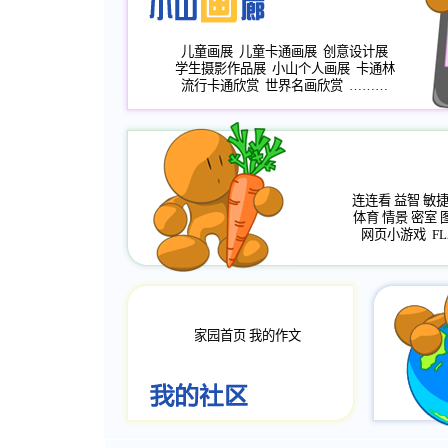
儿童画展
儿童卡通画展
创意设计展
学生摄影作品展
小山个人画展
卡通林
流行卡通欣赏
世界名画欣赏
………
连连看
益智
敏
体育
情景
密室
网页小游戏
FL
家园首页
我的作文