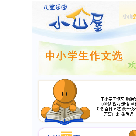
中小学生作文
脑筋
IQ测试
智力
谜语
童
知识百科
问答
蒙学读
万事由来
歇后语