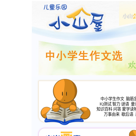
中小学生作文
脑筋
IQ测试
智力
谜语
童
知识百科
问答
蒙学读
万事由来
歇后语