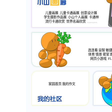
儿童画展
儿童卡通画展
创意设计展
学生摄影作品展
小山个人画展
卡通林
流行卡通欣赏
世界名画欣赏
………
连连看
益智
敏
体育
情景
密室
网页小游戏
FL
家园首页
我的作文