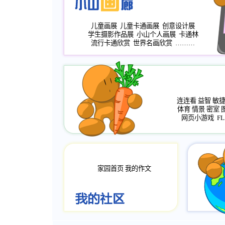
儿童画展
儿童卡通画展
创意设计展
学生摄影作品展
小山个人画展
卡通林
流行卡通欣赏
世界名画欣赏
………
连连看
益智
敏
体育
情景
密室
网页小游戏
FL
家园首页
我的作文