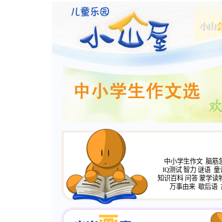
中小学生作文
脑筋
IQ测试
智力
谜语
童
知识百科
问答
蒙学读
万事由来
歇后语