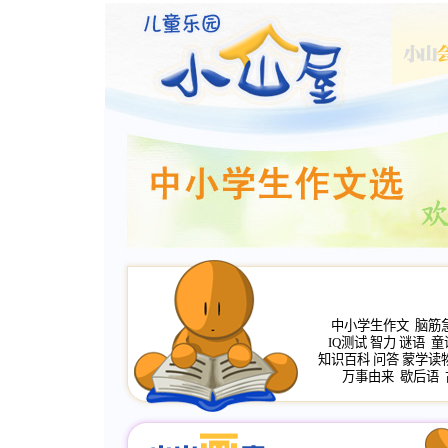
中小学生作文
脑筋
IQ测试
智力
谜语
童
知识百科
问答
蒙学读
万事由来
歇后语