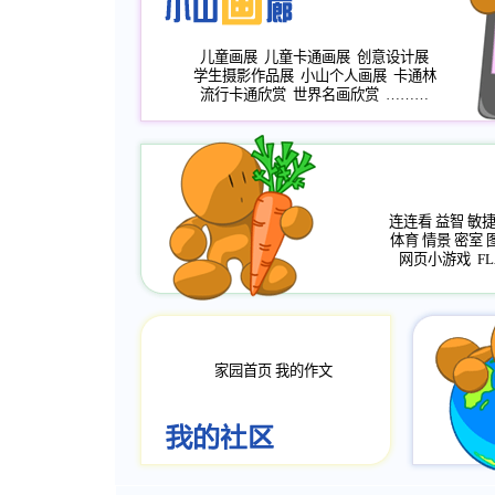
儿童画展
儿童卡通画展
创意设计展
学生摄影作品展
小山个人画展
卡通林
流行卡通欣赏
世界名画欣赏
………
连连看
益智
敏
体育
情景
密室
网页小游戏
FL
家园首页
我的作文