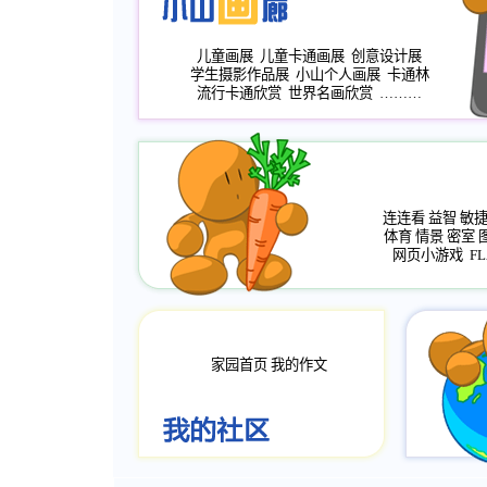
儿童画展
儿童卡通画展
创意设计展
学生摄影作品展
小山个人画展
卡通林
流行卡通欣赏
世界名画欣赏
………
连连看
益智
敏
体育
情景
密室
网页小游戏
FL
家园首页
我的作文