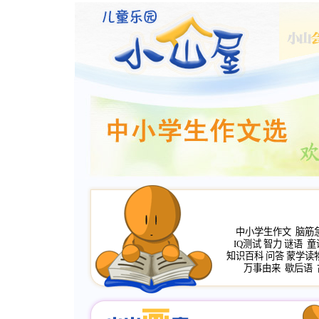
中小学生作文
脑筋
IQ测试
智力
谜语
童
知识百科
问答
蒙学读
万事由来
歇后语