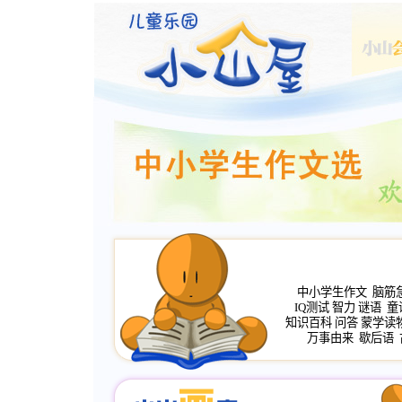
中小学生作文
脑筋
IQ测试
智力
谜语
童
知识百科
问答
蒙学读
万事由来
歇后语