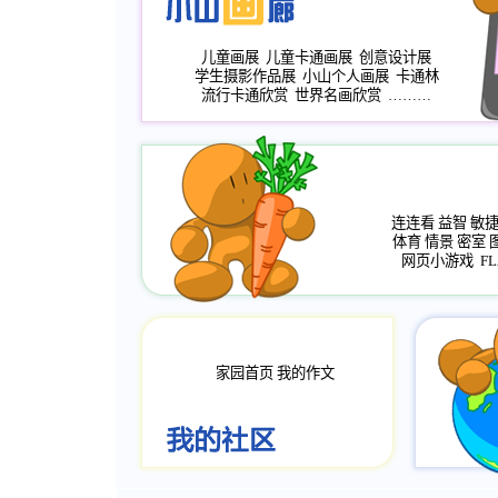
儿童画展
儿童卡通画展
创意设计展
学生摄影作品展
小山个人画展
卡通林
流行卡通欣赏
世界名画欣赏
………
连连看
益智
敏
体育
情景
密室
网页小游戏
FL
家园首页
我的作文