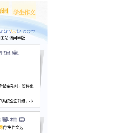
问主站
访问08版
新备案期间，暂停更
户系统全面升级，小
文网、学生作文、家
－个人空间，用户一
行。
园网正式运行，域
网
]学生作文选
nwu.com。