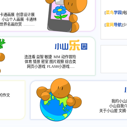
2008.11.20
为
[
菜鸟
学园
]
年，2009版
卡通画展
创意设计展
小山个人画展
卡通林
升级改版，小
世界名画欣赏
………
[
童网
导航
]
小山画廊均增
2008.11.1
作文
评分、顶功能
2008.6.1
各栏
连连看
益智
敏捷
MM
动作冒险
2008.2.12
论坛
体育
情景
密室
图片观察
综合类
网页小游戏
FLASH小游戏......
的作文
我的小山
小山自我
关于小山屋
文摘