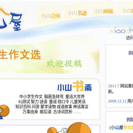
访
2011.7
网站重
新。
中小学生作文
脑筋急转弯
童话大世界
2008.12.12
用
IQ测试
智力
谜语
童谣
绕口令
儿童笑话
山屋主站、作
知识百科
问答
蒙学读物
成语故事
神话寓言
万事由来
歇后语
古诗词赏析
……
长会、家园网
次注册全部通
2008.12.12
家
[
小山屋
作文
名：s.xiaosha