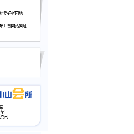
迎接小山屋建站10周
电脑爱好者园地
提前启用，小山屋全面
山会所、小山书斋、
少年儿童网站网址
加多个新栏目。。
网升级改版，增加
，作文宝典改版。
目全面大改版
改版
屋
介绍
·资讯
……