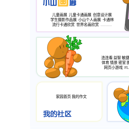
儿童画展
儿童卡通画展
创意设计展
学生摄影作品展
小山个人画展
卡通林
流行卡通欣赏
世界名画欣赏
………
连连看
益智
敏
体育
情景
密室
网页小游戏
FL
家园首页
我的作文