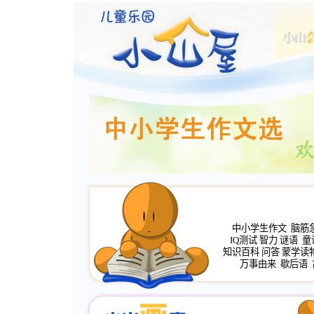
中小学生作文
脑筋
IQ测试
智力
谜语
童
知识百科
问答
蒙学读
万事由来
歇后语