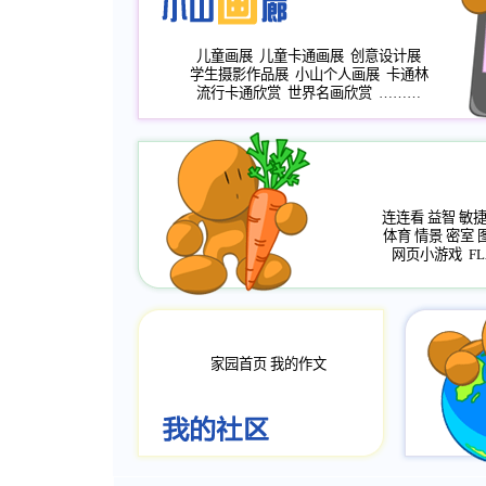
儿童画展
儿童卡通画展
创意设计展
学生摄影作品展
小山个人画展
卡通林
流行卡通欣赏
世界名画欣赏
………
连连看
益智
敏
体育
情景
密室
网页小游戏
FL
家园首页
我的作文