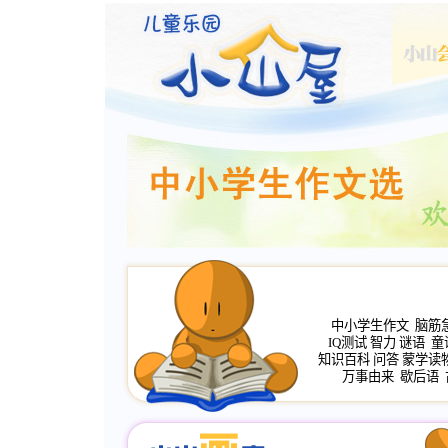
中小学生作文
脑筋
IQ测试
智力
谜语
童
知识百科
问答
蒙学读
万事由来
歇后语