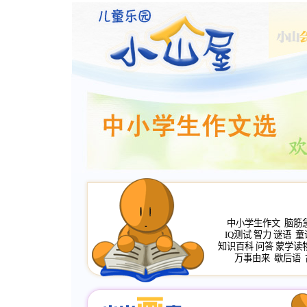
中小学生作文
脑筋
IQ测试
智力
谜语
童
知识百科
问答
蒙学读
万事由来
歇后语