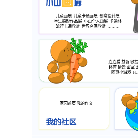
儿童画展
儿童卡通画展
创意设计展
学生摄影作品展
小山个人画展
卡通林
流行卡通欣赏
世界名画欣赏
………
连连看
益智
敏
体育
情景
密室
网页小游戏
FL
家园首页
我的作文