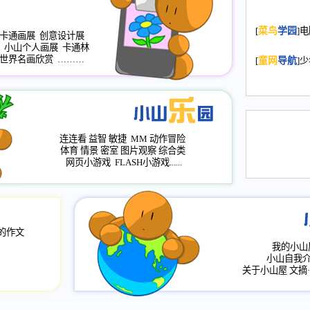
2008.11.20
为
[
菜鸟
学园
]
年，2009版
卡通画展
创意设计展
小山个人画展
卡通林
升级改版，小
世界名画欣赏
………
[
童网
导航
]
小山画廊均增
2008.11.1
作文
评分、顶功能
2008.6.1
各栏
连连看
益智
敏捷
MM
动作冒险
2008.2.12
论坛
体育
情景
密室
图片观察
综合类
网页小游戏
FLASH小游戏......
的作文
我的小山
小山自我
关于小山屋
文摘