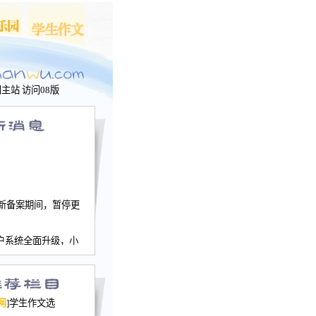
问主站
访问08版
新备案期间，暂停更
户系统全面升级，小
文网、学生作文、家
－个人空间，用户一
行。
园网正式运行，域
网
]学生作文选
nwu.com。