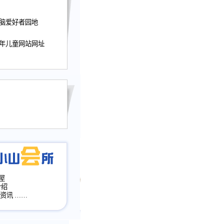
迎接小山屋建站10周
电脑爱好者园地
提前启用，小山屋全面
山会所、小山书斋、
少年儿童网站网址
加多个新栏目。。
网升级改版，增加
，作文宝典改版。
目全面大改版
改版
屋
介绍
·资讯
……