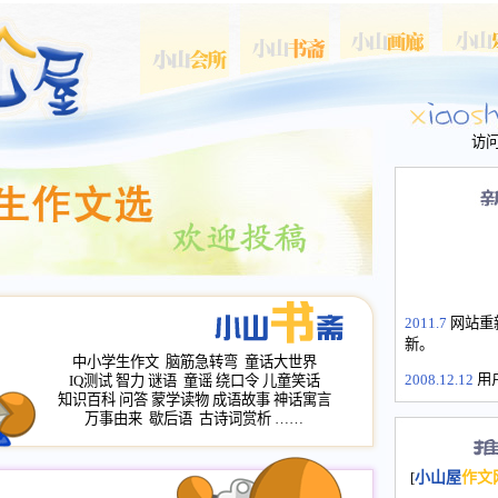
访
2011.7
网站重
新。
中小学生作文
脑筋急转弯
童话大世界
2008.12.12
用
IQ测试
智力
谜语
童谣
绕口令
儿童笑话
山屋主站、作
知识百科
问答
蒙学读物
成语故事
神话寓言
万事由来
歇后语
古诗词赏析
……
长会、家园网
次注册全部通
2008.12.12
家
[
小山屋
作文
名：s.xiaosha