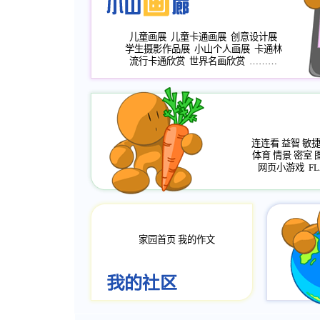
儿童画展
儿童卡通画展
创意设计展
学生摄影作品展
小山个人画展
卡通林
流行卡通欣赏
世界名画欣赏
………
连连看
益智
敏
体育
情景
密室
网页小游戏
FL
家园首页
我的作文