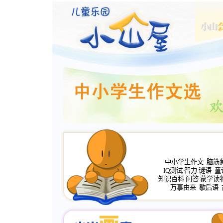
中小学生作文
脑筋
IQ测试
智力
谜语
童
知识百科
问答
蒙学读
万事由来
歇后语