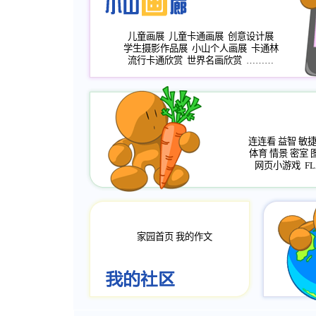
儿童画展
儿童卡通画展
创意设计展
学生摄影作品展
小山个人画展
卡通林
流行卡通欣赏
世界名画欣赏
………
连连看
益智
敏
体育
情景
密室
网页小游戏
FL
家园首页
我的作文