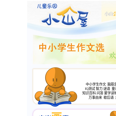
中小学生作文
脑筋
IQ测试
智力
谜语
童
知识百科
问答
蒙学读
万事由来
歇后语