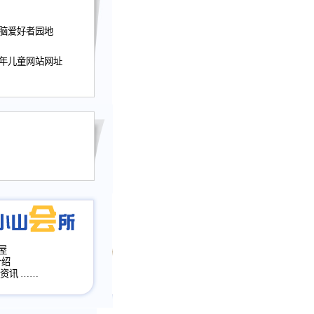
迎接小山屋建站10周
电脑爱好者园地
提前启用，小山屋全面
山会所、小山书斋、
少年儿童网站网址
加多个新栏目。。
网升级改版，增加
，作文宝典改版。
目全面大改版
改版
屋
介绍
·资讯
……