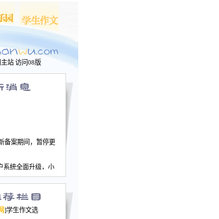
问主站
访问08版
新备案期间，暂停更
户系统全面升级，小
文网、学生作文、家
－个人空间，用户一
行。
园网正式运行，域
网
]学生作文选
nwu.com。