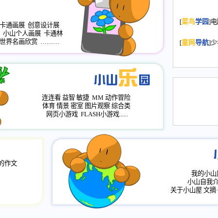
2008.11.20
为
[
菜鸟
学园
]
年，2009版
卡通画展
创意设计展
小山个人画展
卡通林
升级改版，小
世界名画欣赏
………
[
童网
导航
]
小山画廊均增
2008.11.1
作文
评分、顶功能
2008.6.1
各栏
连连看
益智
敏捷
MM
动作冒险
2008.2.12
论坛
体育
情景
密室
图片观察
综合类
网页小游戏
FLASH小游戏......
的作文
我的小山
小山自我
关于小山屋
文摘