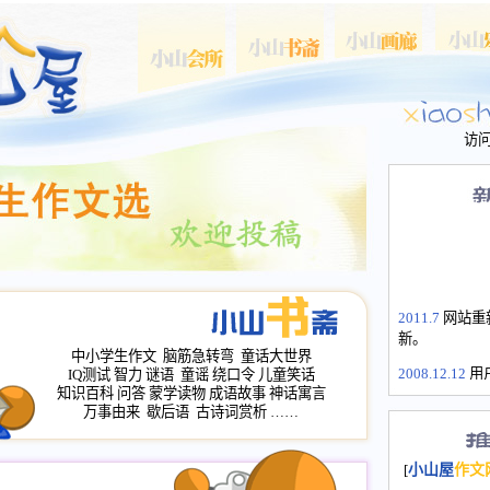
访
2011.7
网站重
新。
中小学生作文
脑筋急转弯
童话大世界
2008.12.12
用
IQ测试
智力
谜语
童谣
绕口令
儿童笑话
山屋主站、作
知识百科
问答
蒙学读物
成语故事
神话寓言
万事由来
歇后语
古诗词赏析
……
长会、家园网
次注册全部通
2008.12.12
家
[
小山屋
作文
名：s.xiaosha