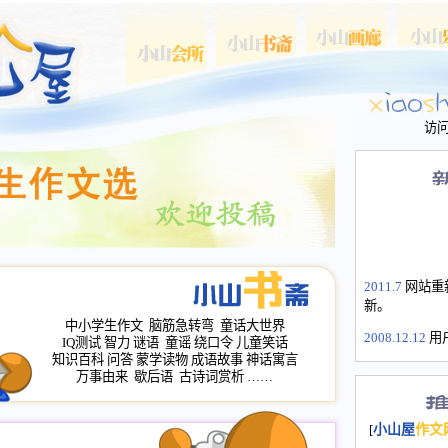
访
2011.7
网站重
新。
中小学生作文
脑筋急转弯
童话大世界
2008.12.12
用
IQ测试
智力
谜语
童谣
绕口令
儿童笑话
山屋主站、作
知识百科
问答
蒙学读物
成语故事
神话寓言
长会、家园网
万事由来
歇后语
古诗词赏析
……
次注册全部通
2008.12.12
家
[
小山屋
作文
名：s.xiaosha