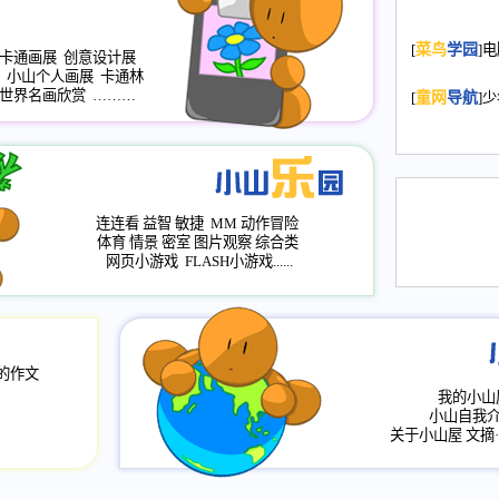
2008.11.20
为
[
菜鸟
学园
]
年，2009版
卡通画展
创意设计展
升级改版，小
小山个人画展
卡通林
小山画廊均增
世界名画欣赏
………
[
童网
导航
]
2008.11.1
作文
评分、顶功能
2008.6.1
各栏
2008.2.12
论坛
连连看
益智
敏捷
MM
动作冒险
体育
情景
密室
图片观察
综合类
网页小游戏
FLASH小游戏......
的作文
我的小山
小山自我
关于小山屋
文摘