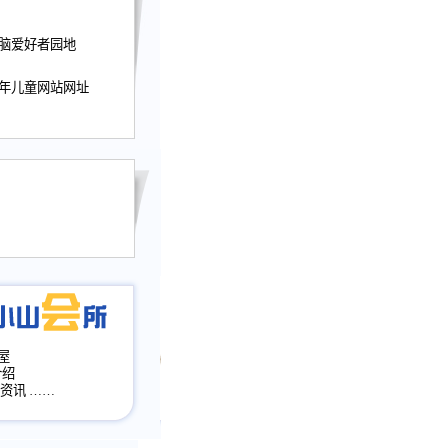
迎接小山屋建站10周
电脑爱好者园地
提前启用，小山屋全面
山会所、小山书斋、
加多个新栏目。。
少年儿童网站网址
网升级改版，增加
，作文宝典改版。
目全面大改版
改版
屋
介绍
·资讯
……