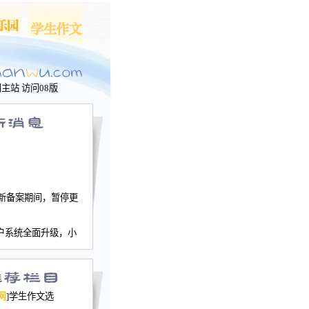
问主站
访问08版
新备案期间，暂停更
户系统全面升级，小
文网、学生作文、家
－个人空间，用户一
行。
园网正式运行，域
网
]学生作文选
nwu.com。