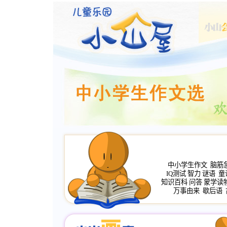
中小学生作文
脑筋
IQ测试
智力
谜语
童
知识百科
问答
蒙学读
万事由来
歇后语