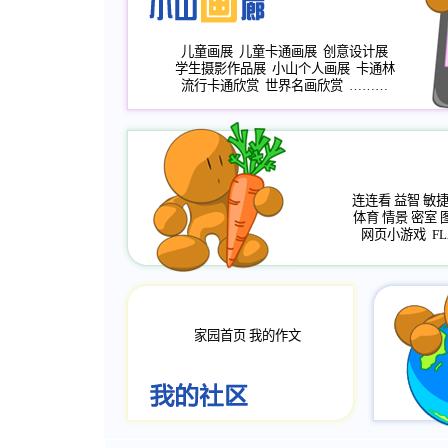
儿童画展
儿童卡通画展
创意设计展
学生摄影作品展
小山个人画展
卡通林
流行卡通欣赏
世界名画欣赏
………
连连看
益智
敏
体育
情景
密室
网页小游戏
FL
家园首页
我的作文