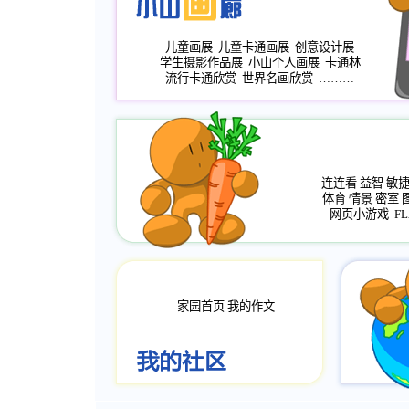
儿童画展
儿童卡通画展
创意设计展
学生摄影作品展
小山个人画展
卡通林
流行卡通欣赏
世界名画欣赏
………
连连看
益智
敏
体育
情景
密室
网页小游戏
FL
家园首页
我的作文