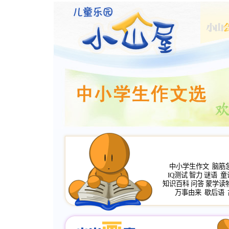
中小学生作文
脑筋
IQ测试
智力
谜语
童
知识百科
问答
蒙学读
万事由来
歇后语