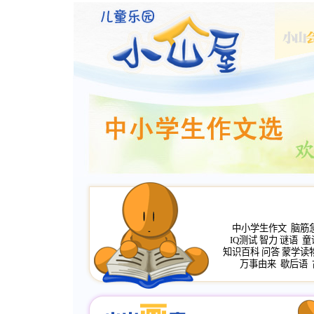
中小学生作文
脑筋
IQ测试
智力
谜语
童
知识百科
问答
蒙学读
万事由来
歇后语