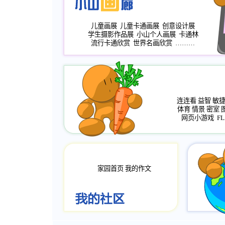
儿童画展
儿童卡通画展
创意设计展
学生摄影作品展
小山个人画展
卡通林
流行卡通欣赏
世界名画欣赏
………
连连看
益智
敏
体育
情景
密室
网页小游戏
FL
家园首页
我的作文