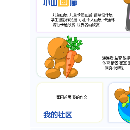
儿童画展
儿童卡通画展
创意设计展
学生摄影作品展
小山个人画展
卡通林
流行卡通欣赏
世界名画欣赏
………
连连看
益智
敏
体育
情景
密室
网页小游戏
FL
家园首页
我的作文