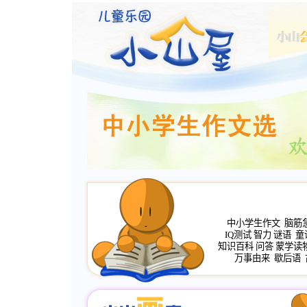
中小学生作文
脑筋
IQ测试
智力
谜语
童
知识百科
问答
蒙学读
万事由来
歇后语