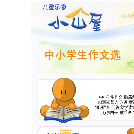
中小学生作文
脑筋
IQ测试
智力
谜语
童
知识百科
问答
蒙学读
万事由来
歇后语