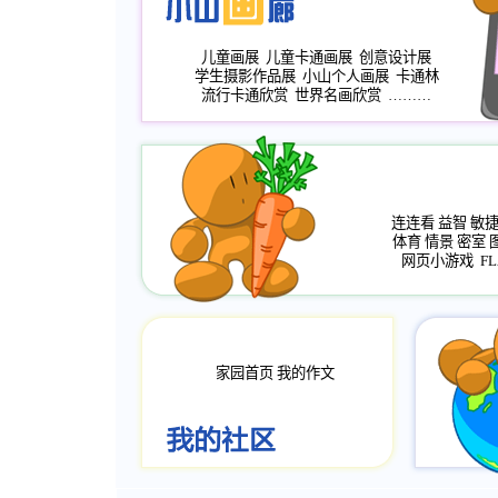
儿童画展
儿童卡通画展
创意设计展
学生摄影作品展
小山个人画展
卡通林
流行卡通欣赏
世界名画欣赏
………
连连看
益智
敏
体育
情景
密室
网页小游戏
FL
家园首页
我的作文