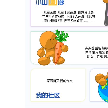
儿童画展
儿童卡通画展
创意设计展
学生摄影作品展
小山个人画展
卡通林
流行卡通欣赏
世界名画欣赏
………
连连看
益智
敏
体育
情景
密室
网页小游戏
FL
家园首页
我的作文