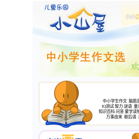
中小学生作文
脑筋
IQ测试
智力
谜语
童
知识百科
问答
蒙学读
万事由来
歇后语