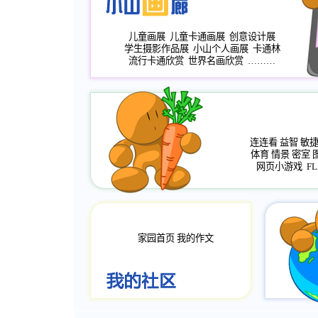
儿童画展
儿童卡通画展
创意设计展
学生摄影作品展
小山个人画展
卡通林
流行卡通欣赏
世界名画欣赏
………
连连看
益智
敏
体育
情景
密室
网页小游戏
FL
家园首页
我的作文