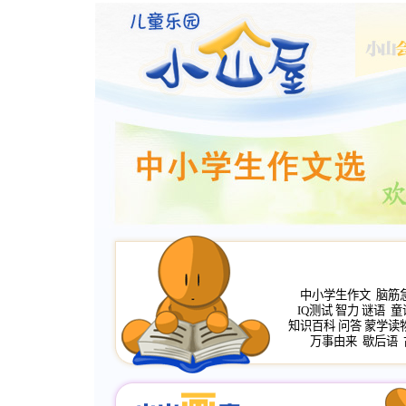
中小学生作文
脑筋
IQ测试
智力
谜语
童
知识百科
问答
蒙学读
万事由来
歇后语