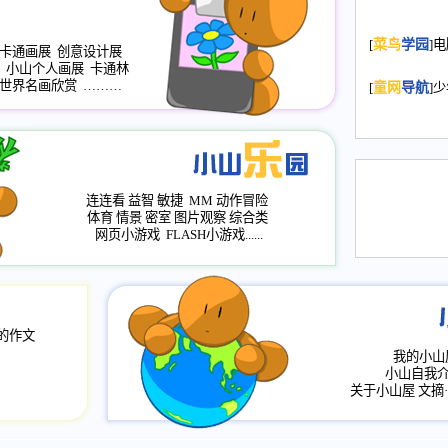
2008.11.20
为
[
菜鸟
学园
]
年，2009版
卡通画展
创意设计展
升级改版，小
小山个人画展
卡通林
世界名画欣赏
………
小山画廊均增
[
童网
导航
]
2008.11.1
作文
评分、顶功能
2008.6.1
各栏
连连看
益智
敏捷
MM
动作冒险
2008.2.12
论坛
体育
情景
密室
图片观察
综合类
网页小游戏
FLASH小游戏......
的作文
我的小山
小山自我
关于小山屋
文摘