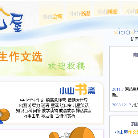
访
2011.7
网站重
新。
中小学生作文
脑筋急转弯
童话大世界
2008.12.12
用
IQ测试
智力
谜语
童谣
绕口令
儿童笑话
山屋主站、作
知识百科
问答
蒙学读物
成语故事
神话寓言
长会、家园网
万事由来
歇后语
古诗词赏析
……
次注册全部通
2008.12.12
家
[
小山屋
作文
名：s.xiaosha