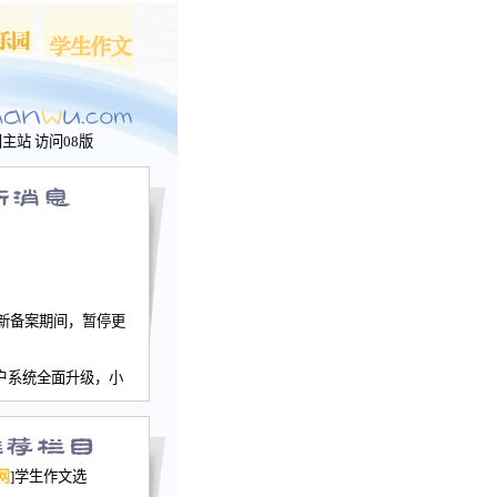
问主站
访问08版
新备案期间，暂停更
户系统全面升级，小
文网、学生作文、家
－个人空间，用户一
行。
园网正式运行，域
网
]学生作文选
nwu.com。