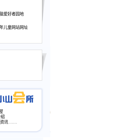
迎接小山屋建站10周
电脑爱好者园地
提前启用，小山屋全面
山会所、小山书斋、
加多个新栏目。。
少年儿童网站网址
网升级改版，增加
，作文宝典改版。
目全面大改版
改版
屋
介绍
·资讯
……