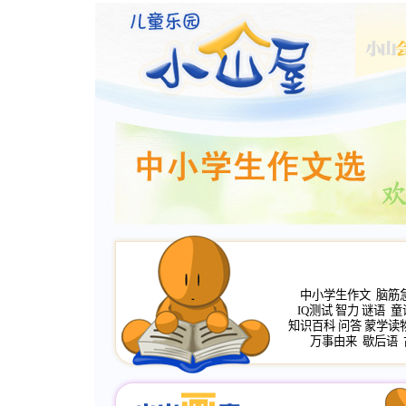
中小学生作文
脑筋
IQ测试
智力
谜语
童
知识百科
问答
蒙学读
万事由来
歇后语