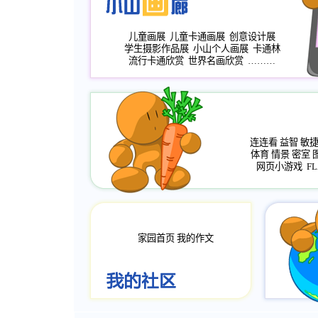
儿童画展
儿童卡通画展
创意设计展
学生摄影作品展
小山个人画展
卡通林
流行卡通欣赏
世界名画欣赏
………
连连看
益智
敏
体育
情景
密室
网页小游戏
FL
家园首页
我的作文