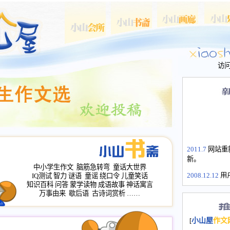
访
2011.7
网站重
新。
中小学生作文
脑筋急转弯
童话大世界
2008.12.12
用
IQ测试
智力
谜语
童谣
绕口令
儿童笑话
山屋主站、作
知识百科
问答
蒙学读物
成语故事
神话寓言
万事由来
歇后语
古诗词赏析
……
长会、家园网
次注册全部通
2008.12.12
家
[
小山屋
作文
名：s.xiaosha