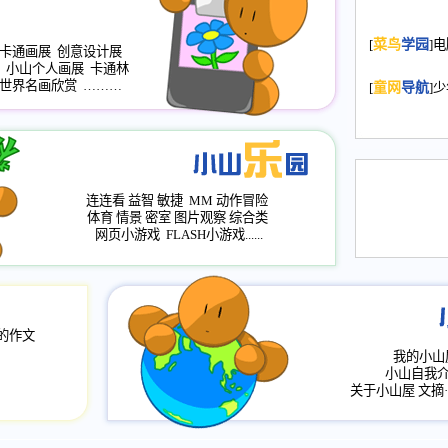
2008.11.20
为
[
菜鸟
学园
]
年，2009版
卡通画展
创意设计展
小山个人画展
卡通林
升级改版，小
世界名画欣赏
………
[
童网
导航
]
小山画廊均增
2008.11.1
作文
评分、顶功能
2008.6.1
各栏
连连看
益智
敏捷
MM
动作冒险
2008.2.12
论坛
体育
情景
密室
图片观察
综合类
网页小游戏
FLASH小游戏......
的作文
我的小山
小山自我
关于小山屋
文摘