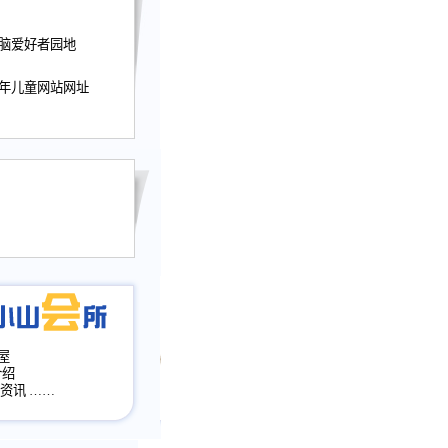
迎接小山屋建站10周
电脑爱好者园地
提前启用，小山屋全面
山会所、小山书斋、
少年儿童网站网址
加多个新栏目。。
网升级改版，增加
，作文宝典改版。
目全面大改版
改版
屋
介绍
·资讯
……