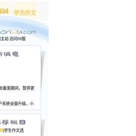
问主站
访问08版
新备案期间，暂停更
户系统全面升级，小
文网、学生作文、家
－个人空间，用户一
行。
园网正式运行，域
网
]学生作文选
nwu.com。