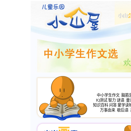
中小学生作文
脑筋
IQ测试
智力
谜语
童
知识百科
问答
蒙学读
万事由来
歇后语