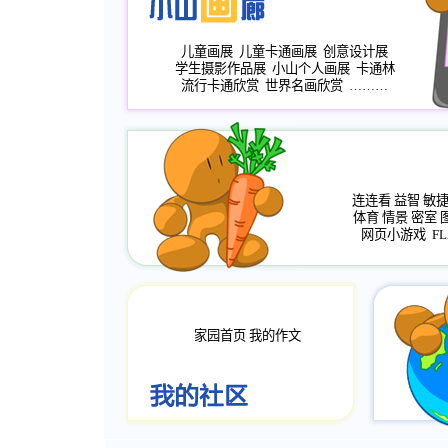
儿童画展
儿童卡通画展
创意设计展
学生摄影作品展
小山个人画展
卡通林
流行卡通欣赏
世界名画欣赏
………
连连看
益智
敏
体育
情景
密室
网页小游戏
FL
家园首页
我的作文