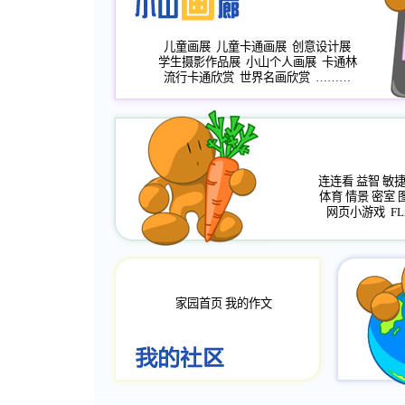
儿童画展
儿童卡通画展
创意设计展
学生摄影作品展
小山个人画展
卡通林
流行卡通欣赏
世界名画欣赏
………
连连看
益智
敏
体育
情景
密室
网页小游戏
FL
家园首页
我的作文