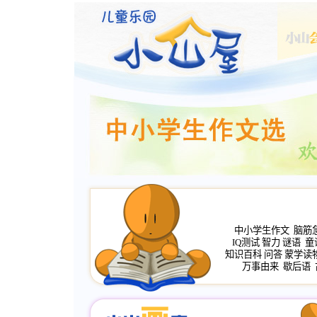
中小学生作文
脑筋
IQ测试
智力
谜语
童
知识百科
问答
蒙学读
万事由来
歇后语