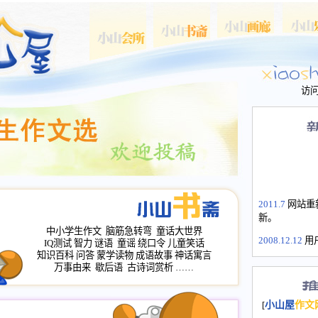
访
2011.7
网站重
新。
中小学生作文
脑筋急转弯
童话大世界
2008.12.12
用
IQ测试
智力
谜语
童谣
绕口令
儿童笑话
山屋主站、作
知识百科
问答
蒙学读物
成语故事
神话寓言
长会、家园网
万事由来
歇后语
古诗词赏析
……
次注册全部通
2008.12.12
家
[
小山屋
作文
名：s.xiaosha