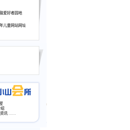
迎接小山屋建站10周
电脑爱好者园地
提前启用，小山屋全面
山会所、小山书斋、
加多个新栏目。。
少年儿童网站网址
网升级改版，增加
，作文宝典改版。
目全面大改版
改版
屋
介绍
·资讯
……