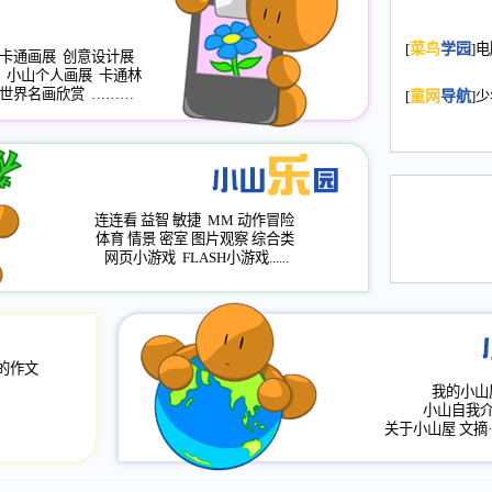
2008.11.20
为
[
菜鸟
学园
]
年，2009版
卡通画展
创意设计展
升级改版，小
小山个人画展
卡通林
小山画廊均增
世界名画欣赏
………
[
童网
导航
]
2008.11.1
作文
评分、顶功能
2008.6.1
各栏
连连看
益智
敏捷
MM
动作冒险
2008.2.12
论坛
体育
情景
密室
图片观察
综合类
网页小游戏
FLASH小游戏......
的作文
我的小山
小山自我
关于小山屋
文摘