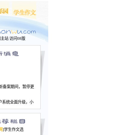
问主站
访问08版
新备案期间，暂停更
户系统全面升级，小
文网、学生作文、家
－个人空间，用户一
行。
园网正式运行，域
网
]学生作文选
nwu.com。