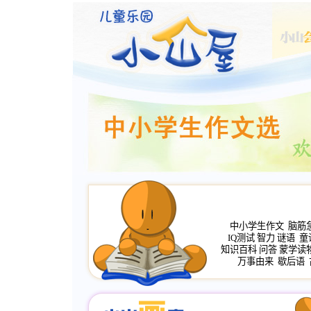
中小学生作文
脑筋
IQ测试
智力
谜语
童
知识百科
问答
蒙学读
万事由来
歇后语