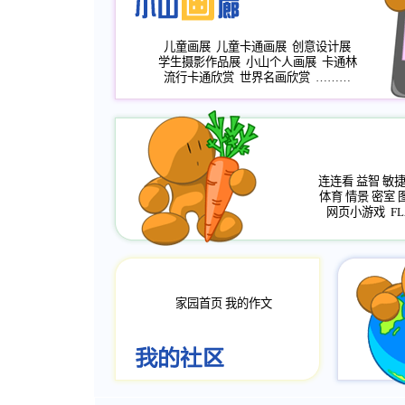
儿童画展
儿童卡通画展
创意设计展
学生摄影作品展
小山个人画展
卡通林
流行卡通欣赏
世界名画欣赏
………
连连看
益智
敏
体育
情景
密室
网页小游戏
FL
家园首页
我的作文