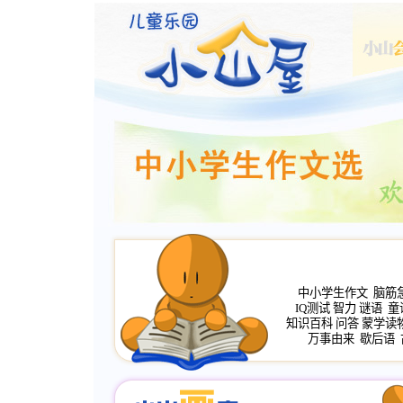
中小学生作文
脑筋
IQ测试
智力
谜语
童
知识百科
问答
蒙学读
万事由来
歇后语