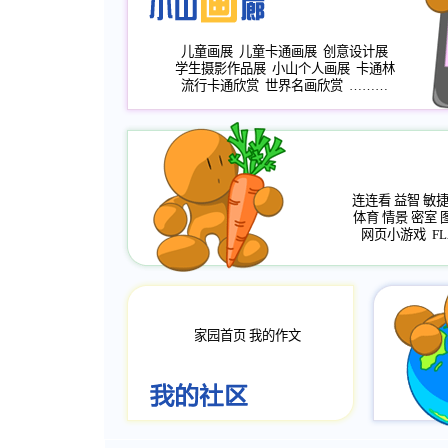
儿童画展
儿童卡通画展
创意设计展
学生摄影作品展
小山个人画展
卡通林
流行卡通欣赏
世界名画欣赏
………
连连看
益智
敏
体育
情景
密室
网页小游戏
FL
家园首页
我的作文