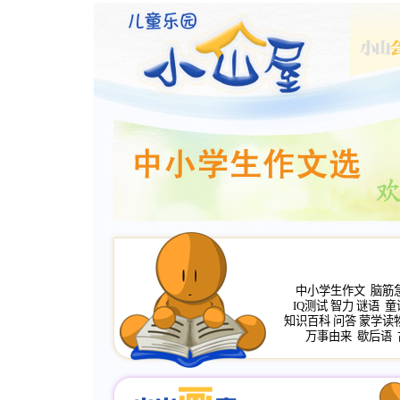
中小学生作文
脑筋
IQ测试
智力
谜语
童
知识百科
问答
蒙学读
万事由来
歇后语